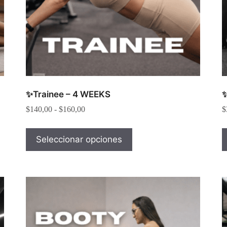
✨Trainee – 4 WEEKS
✨
$
140,00
-
$
160,00
$
Seleccionar opciones